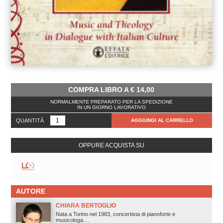
COMPRA LIBRO A
€
14,00
NORMALMENTE PREPARATO PER LA SPEDIZIONE
IN UN GIORNO LAVORATIVO
QUANTITÀ
AGGIUNGI AL CARRELLO
OPPURE ACQUISTA SU
AUTORE
CHIARA BERTOGLIO
Nata a Torino nel 1983, concertista di pianoforte e
musicologa....