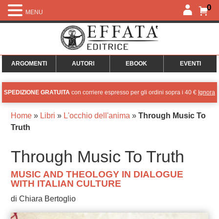
0
MENU
ARGOMENTI
AUTORI
EBOOK
EVENTI
SPEDIZIONE GRATUITA
con corriere espresso per gli ordini sopra i 40 €
Ignora
Home
»
Libri
»
L'occhio dell'anima
»
Through Music To
Truth
Through Music To Truth
MUSIC AND THEOLOGY IN DIALOGUE
WITH ITALIAN CULTURE
di Chiara Bertoglio