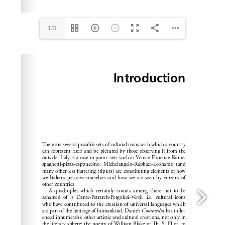
1/3
Please wait while flipbook is loading. For more related
info, FAQs and issues please refer to
dFlip 3D Flipbook
Wordpress Help
documentation.