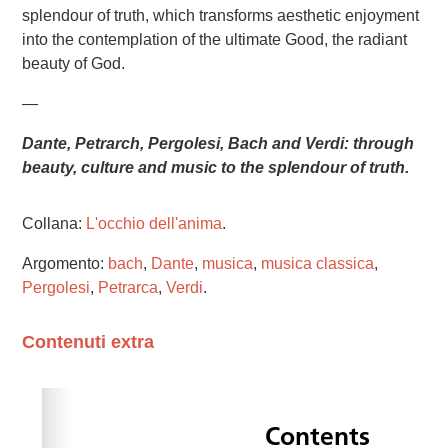
splendour of truth, which transforms aesthetic enjoyment
into the contemplation of the ultimate Good, the radiant
beauty of God.
—
Dante, Petrarch, Pergolesi, Bach and Verdi: through
beauty, culture and music to the splendour of truth.
Collana:
L'occhio dell'anima
.
Argomento:
bach
,
Dante
,
musica
,
musica classica
,
Pergolesi
,
Petrarca
,
Verdi
.
Contenuti extra
Please wait while flipbook is loading. For more related
info, FAQs and issues please refer to
dFlip 3D Flipbook
Wordpress Help
documentation.