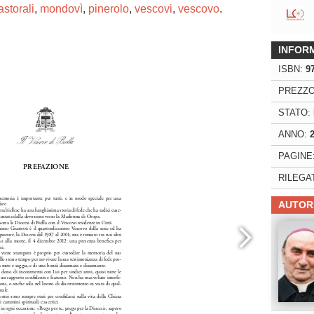
astorali
,
mondovì
,
pinerolo
,
vescovi
,
vescovo
.
INFOR
ISBN:
9
ng. For more related info, FAQs and issues please
ss Help
documentation.
PREZZO
STATO:
ANNO:
PAGINE
RILEGA
AUTOR