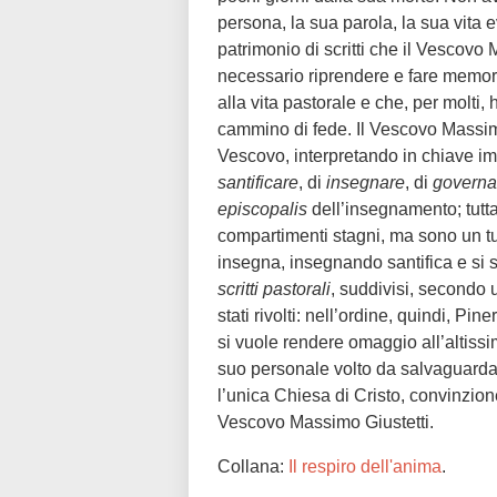
persona, la sua parola, la sua vita
patrimonio di scritti che il Vescovo 
necessario riprendere e fare memor
alla vita pastorale e che, per molti
cammino di fede. Il Vescovo Massi
Vescovo, interpretando in chiave imp
santificare
, di
insegnare
, di
governa
episcopalis
dell’insegnamento; tutta
compartimenti stagni, ma sono un tu
insegna, insegnando santifica e si s
scritti
pastorali
, suddivisi, secondo 
stati rivolti: nell’ordine, quindi, P
si vuole rendere omaggio all’altissi
suo personale volto da salvaguarda
l’unica Chiesa di Cristo, convinzio
Vescovo Massimo Giustetti.
Collana:
Il respiro dell'anima
.