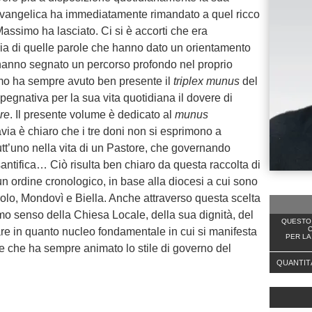
 evangelica ha immediatamente rimandato a quel ricco
Massimo ha lasciato. Ci si è accorti che era
ia di quelle parole che hanno dato un orientamento
, hanno segnato un percorso profondo nel proprio
mo ha sempre avuto ben presente il
triplex munus
del
egnativa per la sua vita quotidiana il dovere di
re
. Il presente volume è dedicato al
munus
via è chiaro che i tre doni non si esprimono a
tt’uno nella vita di un Pastore, che governando
antifica… Ciò risulta ben chiaro da questa raccolta di
un ordine cronologico, in base alla diocesi a cui sono
inerolo, Mondovì e Biella. Anche attraverso questa scelta
mo senso della Chiesa Locale, della sua dignità, del
QUESTO 
C
re in quanto nucleo fondamentale in cui si manifesta
PER LA
ne che ha sempre animato lo stile di governo del
QUANTIT