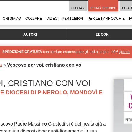
EFFATÀ.it
EFFATÀ EDITRICE
EFFAT
CHI SIAMO
COLLANE
VIDEO
PER I LIBRAI
PER LE PARROCCHIE
F
AUTORI
EBOOK
SPEDIZIONE GRATUITA
con corriere espresso per gli ordini sopra i 40 €
Ignora
ma
»
Vescovo per voi, cristiano con voi
, CRISTIANO CON VOI
E DIOCESI DI PINEROLO, MONDOVÌ E
 Vescovo Padre Massimo Giustetti si è delineata già a
vere più a disposizione quotidianamente la sua