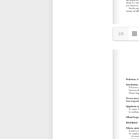
1/8
Please wait while flipbook is loadi
refer to
dFlip 3D Flipbook Wordpre