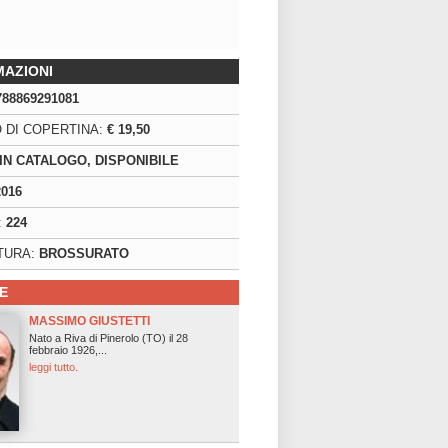
MAZIONI
788869291081
 DI COPERTINA:
€ 19,50
IN CATALOGO, DISPONIBILE
2016
:
224
TURA:
BROSSURATO
E
MASSIMO GIUSTETTI
Nato a Riva di Pinerolo (TO) il 28
febbraio 1926,...
leggi tutto.