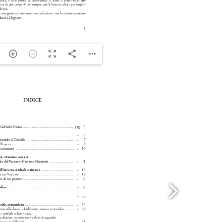
ng. For more related info, FAQs and issues please
ss Help
documentation.