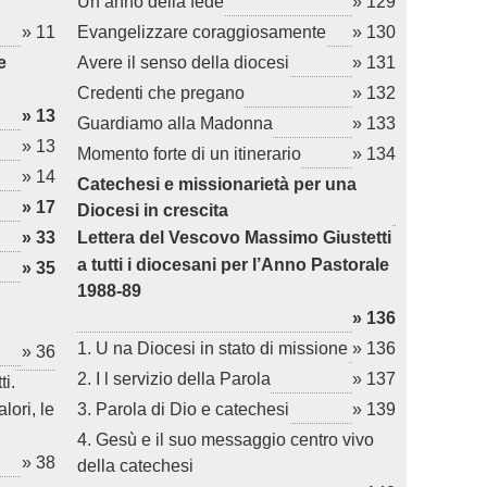
Un anno della fede
» 129
» 11
Evangelizzare coraggiosamente
» 130
e
Avere il senso della diocesi
» 131
Credenti che pregano
» 132
» 13
Guardiamo alla Madonna
» 133
» 13
Momento forte di un itinerario
» 134
» 14
Catechesi e missionarietà per una
» 17
Diocesi in crescita
» 33
Lettera del Vescovo Massimo Giustetti
a tutti i diocesani per l’Anno Pastorale
» 35
1988-89
» 136
1. U na Diocesi in stato di missione
» 136
» 36
2. I l servizio della Parola
» 137
ti.
lori, le
3. Parola di Dio e catechesi
» 139
4. Gesù e il suo messaggio centro vivo
» 38
della catechesi