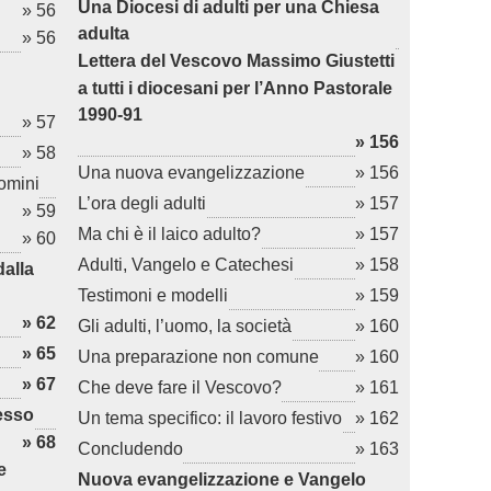
Una Diocesi di adulti per una Chiesa
» 56
adulta
» 56
Lettera del Vescovo Massimo Giustetti
a tutti i diocesani per l’Anno Pastorale
1990-91
» 57
» 156
» 58
Una nuova evangelizzazione
» 156
omini
L’ora degli adulti
» 157
» 59
Ma chi è il laico adulto?
» 157
» 60
Adulti, Vangelo e Catechesi
» 158
alla
Testimoni e modelli
» 159
» 62
Gli adulti, l’uomo, la società
» 160
» 65
Una preparazione non comune
» 160
» 67
Che deve fare il Vescovo?
» 161
resso
Un tema specifico: il lavoro festivo
» 162
» 68
Concludendo
» 163
e
Nuova evangelizzazione e Vangelo