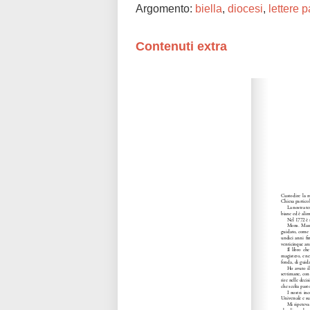
Argomento:
biella
,
diocesi
,
lettere p
Contenuti extra
Please wait while flipbook is loadi
refer to
dFlip 3D Flipbook Wordpre