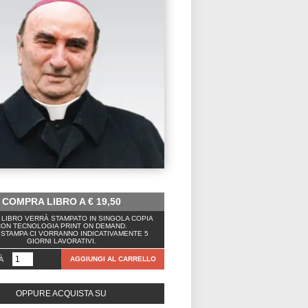
COMPRA LIBRO A
€
19,50
LIBRO VERRÀ STAMPATO IN SINGOLA COPIA
ON TECNOLOGIA PRINT ON DEMAND.
 STAMPA CI VORRANNO INDICATIVAMENTE 5
GIORNI LAVORATIVI.
À
AGGIUNGI AL CARRELLO
OPPURE ACQUISTA SU