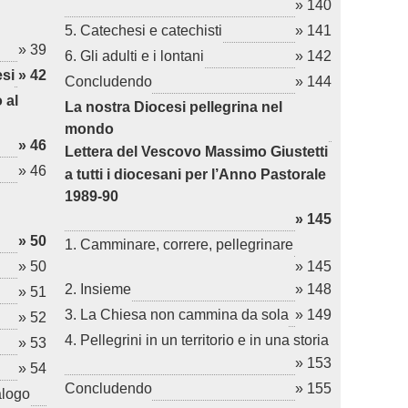
» 140
5. Catechesi e catechisti
» 141
» 39
6. Gli adulti e i lontani
» 142
esi
» 42
Concludendo
» 144
 al
La nostra Diocesi pellegrina nel
mondo
» 46
Lettera del Vescovo Massimo Giustetti
» 46
a tutti i diocesani per l’Anno Pastorale
1989-90
» 145
» 50
1. Camminare, correre, pellegrinare
» 50
» 145
2. Insieme
» 148
» 51
3. La Chiesa non cammina da sola
» 149
» 52
4. Pellegrini in un territorio e in una storia
» 53
» 153
» 54
Concludendo
» 155
alogo