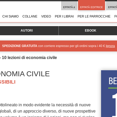
EFFATÀ.it
EFFATÀ EDITRICE
EFFAT
CHI SIAMO
COLLANE
VIDEO
PER I LIBRAI
PER LE PARROCCHIE
F
AUTORI
EBOOK
SPEDIZIONE GRATUITA
con corriere espresso per gli ordini sopra i 40 €
Ignora
»
10 lezioni di economia civile
ONOMIA CIVILE
SIBILI
ottolineato in modo evidente la necessità di nuove
globali, di un approccio diverso, di nuove prospettive