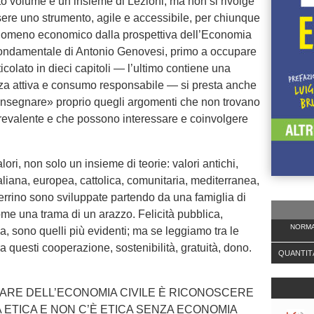
o volume è un insieme di Lezioni, ma non si rivolge
ere uno strumento, agile e accessibile, per chiunque
 fenomeno economico dalla prospettiva dell’Economia
ra fondamentale di Antonio Genovesi, primo a occupare
icolato in dieci capitoli — l’ultimo contiene una
anza attiva e consumo responsabile — si presta anche
 insegnare» proprio quegli argomenti che non trovano
 prevalente e che possono interessare e coinvolgere
ori, non solo un insieme di teorie: valori antichi,
taliana, europea, cattolica, comunitaria, mediterranea,
errino sono sviluppate partendo da una famiglia di
 come una trama di un arazzo. Felicità pubblica,
NORMA
za, sono quelli più evidenti; ma se leggiamo tra le
ra questi cooperazione, sostenibilità, gratuità, dono.
QUANTIT
ARE DELL’ECONOMIA CIVILE È RICONOSCERE
 ETICA E NON C’È ETICA SENZA ECONOMIA