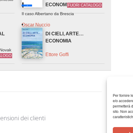
ECONOMICO NEL
FUORI CATALOGO
Il caso Albertano da Brescia
Oscar Nuccio
AL
DI CIELI, ARTE…
ECONOMIA
 Novak
Ettore Goffi
ALOGO
Per fornire 
e/o accedere
permetterà d
sito. Non ac
ensioni dei clienti
caratteristic