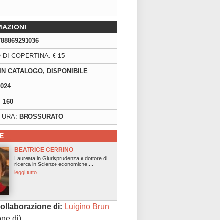
MAZIONI
788869291036
 DI COPERTINA:
€ 15
IN CATALOGO, DISPONIBILE
2024
:
160
TURA:
BROSSURATO
E
BEATRICE CERRINO
Laureata in Giurisprudenza e dottore di
ricerca in Scienze economiche,...
leggi tutto.
collaborazione di:
Luigino Bruni
one di)