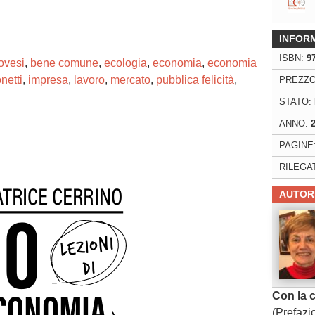
INFOR
ISBN:
9
ovesi
,
bene comune
,
ecologia
,
economia
,
economia
netti
,
impresa
,
lavoro
,
mercato
,
pubblica felicità
,
PREZZO
STATO:
ANNO:
PAGINE
ng. For more related info, FAQs and issues please
RILEGA
ss Help
documentation.
AUTOR
Con la 
(Prefazi