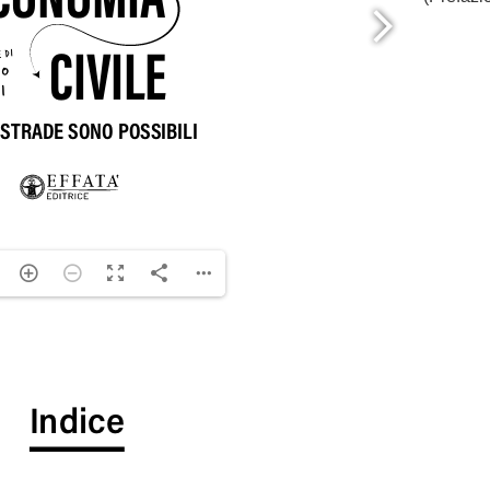
ng. For more related info, FAQs and issues please
ss Help
documentation.