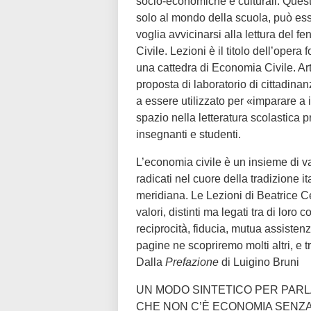
socio-economiche e culturali. Quest
solo al mondo della scuola, può ess
voglia avvicinarsi alla lettura del
Civile. Lezioni è il titolo dell’ope
una cattedra di Economia Civile. Art
proposta di laboratorio di cittadin
a essere utilizzato per «imparare a
spazio nella letteratura scolastica
insegnanti e studenti.
L’economia civile è un insieme di val
radicati nel cuore della tradizione i
meridiana. Le Lezioni di Beatrice C
valori, distinti ma legati tra di loro
reciprocità, fiducia, mutua assisten
pagine ne scopriremo molti altri, e t
Dalla
Prefazione
di Luigino Bruni
UN MODO SINTETICO PER PARL
CHE NON C’È ECONOMIA SENZA