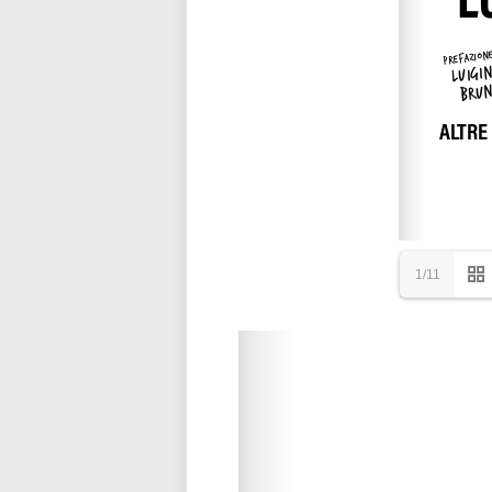
1/11
Please wait while flipbook is loadi
refer to
dFlip 3D Flipbook Wordpre