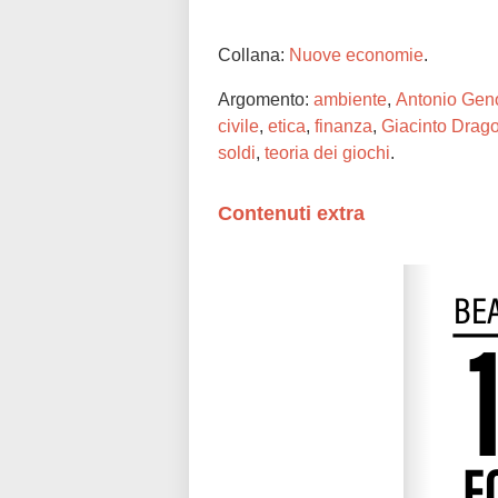
Collana:
Nuove economie
.
Argomento:
ambiente
,
Antonio Gen
civile
,
etica
,
finanza
,
Giacinto Drago
soldi
,
teoria dei giochi
.
Contenuti extra
Please wait while flipbook is loadi
refer to
dFlip 3D Flipbook Wordpre