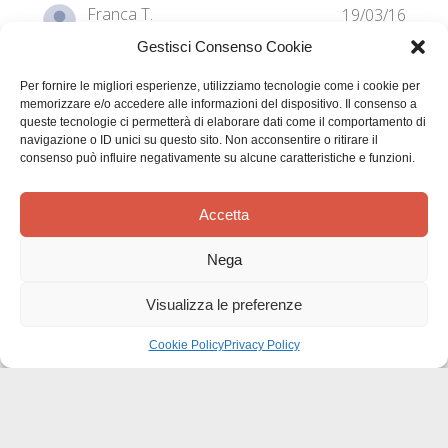
Data
Franca T.
19/03/16
di
Acquirente verificato
Gestisci Consenso Cookie
pubbl
Per fornire le migliori esperienze, utilizziamo tecnologie come i cookie per
Bello! Saggio e umoristico insieme!
memorizzare e/o accedere alle informazioni del dispositivo. Il consenso a
queste tecnologie ci permetterà di elaborare dati come il comportamento di
navigazione o ID unici su questo sito. Non acconsentire o ritirare il
consenso può influire negativamente su alcune caratteristiche e funzioni.
Bello! Saggio e umoristico insieme! Insomma: semplice!
Mi piace! Lo utilizzo|
Accetta
Nega
Questa recensione è stata utile?
0
Visualizza le preferenze
0
Cookie Policy
Privacy Policy