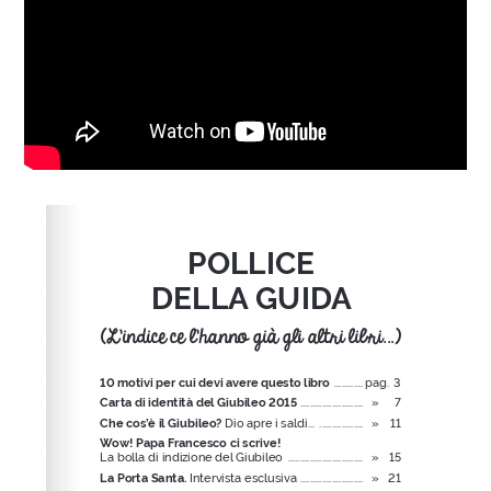
Please wait while flipbook is loading. For more related
info, FAQs and issues please refer to
dFlip 3D Flipbook
Wordpress Help
documentation.