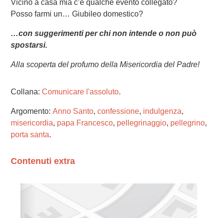
Vicino a casa mia c’è qualche evento collegato?
Posso farmi un… Giubileo domestico?
…con suggerimenti per chi non intende o non può
spostarsi.
Alla scoperta del profumo della Misericordia del Padre!
Collana:
Comunicare l'assoluto
.
Argomento:
Anno Santo
,
confessione
,
indulgenza
,
misericordia
,
papa Francesco
,
pellegrinaggio
,
pellegrino
,
porta santa
.
Contenuti extra
Please wait while flipbook is loading. For more related
info, FAQs and issues please refer to
dFlip 3D Flipbook
Wordpress Help
documentation.