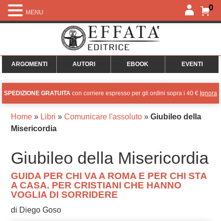
0
MENU
ARGOMENTI
AUTORI
EBOOK
EVENTI
SPEDIZIONE GRATUITA
con corriere espresso per gli ordini sopra i 40 €
Ignora
Home
»
Libri
»
Comunicare l'assoluto
»
Giubileo della
Misericordia
Giubileo della Misericordia
GUIDA PER CHI VA A ROMA E PER CHI STA
A CASA. PER CRISTIANI CHE HANNO
VOGLIA DI SORRIDERE
di Diego Goso