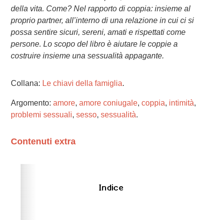
della vita. Come? Nel rapporto di coppia: insieme al
proprio partner, all’interno di una relazione in cui ci si
possa sentire sicuri, sereni, amati e rispettati come
persone. Lo scopo del libro è aiutare le coppie a
costruire insieme una sessualità appagante.
Collana:
Le chiavi della famiglia
.
Argomento:
amore
,
amore coniugale
,
coppia
,
intimità
,
problemi sessuali
,
sesso
,
sessualità
.
Contenuti extra
Please wait while flipbook is loading. For more related
info, FAQs and issues please refer to
dFlip 3D Flipbook
Wordpress Help
documentation.