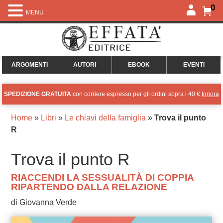
0
MENU
ARGOMENTI
AUTORI
EBOOK
EVENTI
SPEDIZIONE GRATUITA
con corriere espresso per gli ordini sopra i 40 €
Ignora
Home
»
Libri
»
Le chiavi della famiglia
»
Trova il punto
R
Trova il punto R
RIACCENDI LA SESSUALITÀ DI COPPIA
RIPARTENDO DALLA RELAZIONE
di Giovanna Verde