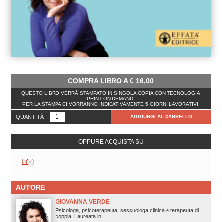
COMPRA LIBRO A
€
16,00
QUESTO LIBRO VERRÀ STAMPATO IN SINGOLA COPIA CON TECNOLOGIA
PRINT ON DEMAND.
PER LA STAMPA CI VORRANNO INDICATIVAMENTE 5 GIORNI LAVORATIVI.
QUANTITÀ
AGGIUNGI AL CARRELLO
OPPURE ACQUISTA SU
AUTORE
GIOVANNA VERDE
Psicologa, psicoterapeuta, sessuologa clinica e terapeuta di
coppia. Laureata in...