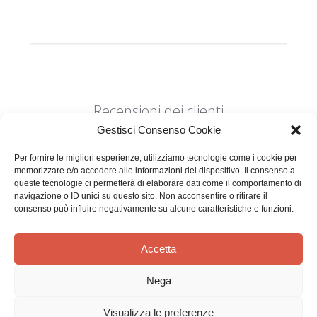
Recensioni dei clienti
Gestisci Consenso Cookie
Per fornire le migliori esperienze, utilizziamo tecnologie come i cookie per
memorizzare e/o accedere alle informazioni del dispositivo. Il consenso a
queste tecnologie ci permetterà di elaborare dati come il comportamento di
navigazione o ID unici su questo sito. Non acconsentire o ritirare il
consenso può influire negativamente su alcune caratteristiche e funzioni.
Siamo in cerca di stelle!
Comunicaci cosa ne pensi
Accetta
Sii il primo a scrivere una
Nega
recensione
Visualizza le preferenze