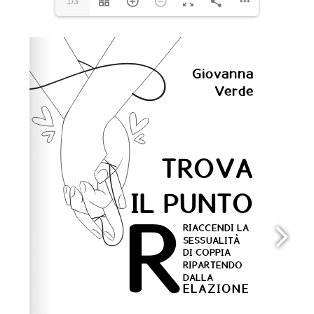
1/3
Please wait while flipbook is loading. For more related
info, FAQs and issues please refer to
dFlip 3D Flipbook
Wordpress Help
documentation.