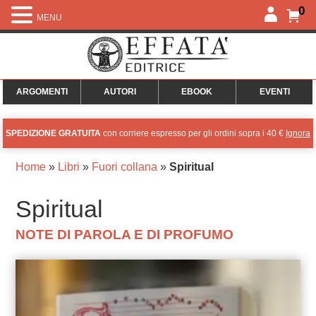
0
MENU
ARGOMENTI
AUTORI
EBOOK
EVENTI
SPEDIZIONE GRATUITA
con corriere espresso per gli ordini sopra i 40 €
Ignora
Home
»
Libri
»
Fuori collana
»
Spiritual
Spiritual
NOTE DI PAROLA E DI PROFUMO