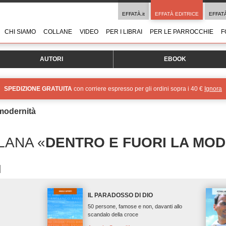
EFFATÀ.it
EFFATÀ EDITRICE
EFFAT
CHI SIAMO
COLLANE
VIDEO
PER I LIBRAI
PER LE PARROCCHIE
F
AUTORI
EBOOK
SPEDIZIONE GRATUITA
con corriere espresso per gli ordini sopra i 40 €
Ignora
 modernità
LANA «
DENTRO E FUORI LA MO
IL PARADOSSO DI DIO
50 persone, famose e non, davanti allo
scandalo della croce