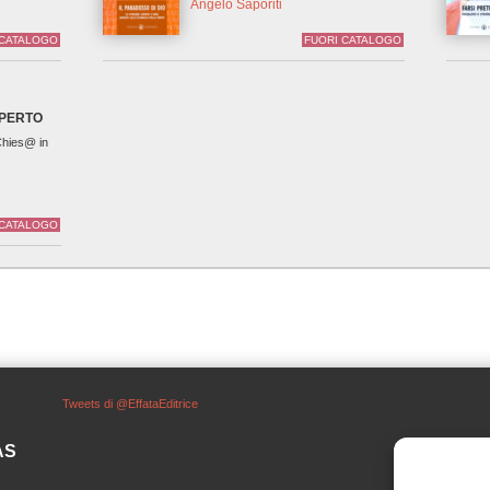
Angelo Saporiti
 CATALOGO
FUORI CATALOGO
@PERTO
 Chies@ in
 CATALOGO
Tweets di @EffataEditrice
SAS