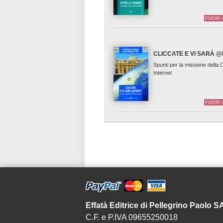
FUORI
CLICCATE E VI SARÀ 
Spunti per la missione della
Internet
FUORI
Effatà Editrice di Pellegrino Paolo 
C.F. e P.IVA 09655250018