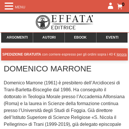
0
MENU
ARGOMENTI
AUTORI
EBOOK
EVENTI
SPEDIZIONE GRATUITA
con corriere espresso per gli ordini sopra i 40 €
Ignora
DOMENICO MARRONE
Domenico Marrone (1961) è presbitero dell’Arcidiocesi di
Trani-Barletta-Bisceglie dal 1986. Ha conseguito il
dottorato in Teologia Morale presso l’Accademia Alfonsiana
(Roma) e la laurea in Scienze della formazione continua
presso l’Università degli Studi di Foggia. Già direttore
dell’Istituto Superiore di Scienze Religiose «S. Nicola il
Pellegrino» di Trani (1999-2019), già delegato episcopale