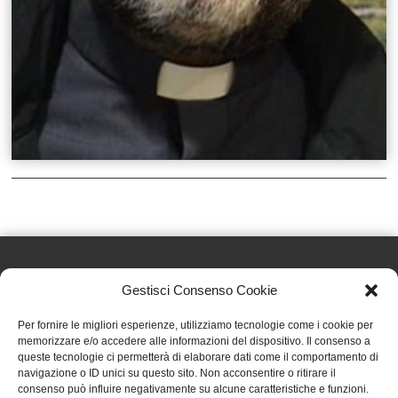
Gestisci Consenso Cookie
Effatà Editrice di Pellegrino Paolo SAS
Per fornire le migliori esperienze, utilizziamo tecnologie come i cookie per
C.F. e P.IVA 09655250018
memorizzare e/o accedere alle informazioni del dispositivo. Il consenso a
queste tecnologie ci permetterà di elaborare dati come il comportamento di
Via Tre Denti, 1 - 10060 Cantalupa (TO)
navigazione o ID unici su questo sito. Non acconsentire o ritirare il
Telefono: (+39) 0121 353452 - Fax: (+39) 0121 353839
consenso può influire negativamente su alcune caratteristiche e funzioni.