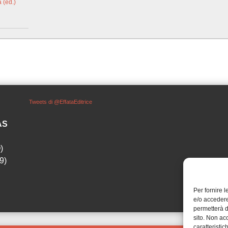
 (ed.)
Tweets di @EffataEditrice
SAS
)
9)
Per fornire 
e/o accedere
permetterà d
sito. Non ac
caratteristic