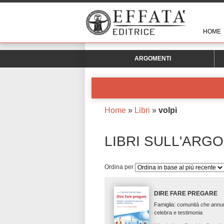
HOME
ARGOMENTI
Home
»
Libri
»
volpi
LIBRI SULL'ARG
Ordina per
DIRE FARE PREGARE
Famiglia: comunità che annu
celebra e testimonia