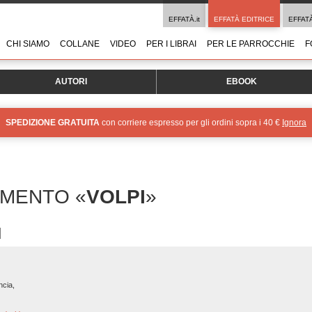
EFFATÀ.it
EFFATÀ EDITRICE
EFFAT
CHI SIAMO
COLLANE
VIDEO
PER I LIBRAI
PER LE PARROCCHIE
F
AUTORI
EBOOK
SPEDIZIONE GRATUITA
con corriere espresso per gli ordini sopra i 40 €
Ignora
OMENTO «
VOLPI
»
ncia,