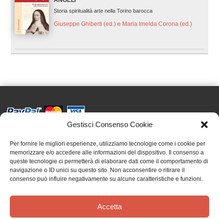
ANGELI
Storia spiritualità arte nella Torino barocca
Giuseppe Ghiberti (ed.) e Maria Imelda Corona (ed.)
Gestisci Consenso Cookie
Effatà Editrice di Pellegrino Paolo SAS
C.F. e P.IVA 09655250018
Per fornire le migliori esperienze, utilizziamo tecnologie come i cookie per
memorizzare e/o accedere alle informazioni del dispositivo. Il consenso a
Via Tre Denti, 1 - 10060 Cantalupa (TO)
queste tecnologie ci permetterà di elaborare dati come il comportamento di
Telefono: (+39) 0121 353452 - Fax: (+39) 0121 353839
navigazione o ID unici su questo sito. Non acconsentire o ritirare il
info@effata.it
consenso può influire negativamente su alcune caratteristiche e funzioni.
Accetta
Copyright © 2026 •
Effatà Editrice