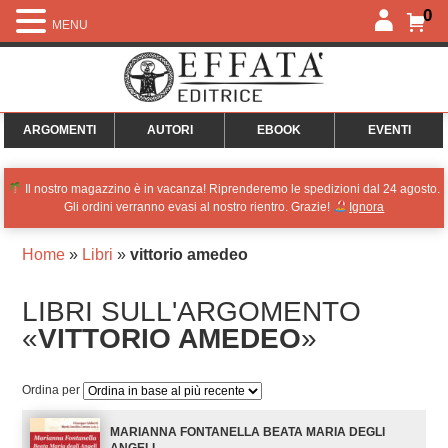
0
MENU
ARGOMENTI
AUTORI
EBOOK
EVENTI
Il nostro magazzino è in vacanza! Riprenderemo le spedizioni dal 24 agosto.
Gli ordini verranno evasi al nostro rientro. Grazie!
Ignora
Home
»
Libri
»
vittorio amedeo
LIBRI SULL'ARGOMENTO
«
VITTORIO AMEDEO
»
Ordina per
MARIANNA FONTANELLA BEATA MARIA DEGLI