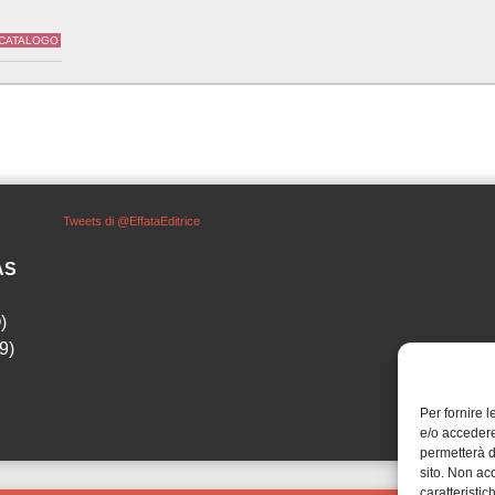
 CATALOGO
Tweets di @EffataEditrice
SAS
)
9)
Per fornire 
e/o accedere
permetterà d
sito. Non ac
caratteristic