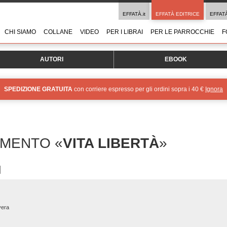
EFFATÀ.it
EFFATÀ EDITRICE
EFFAT
CHI SIAMO
COLLANE
VIDEO
PER I LIBRAI
PER LE PARROCCHIE
F
AUTORI
EBOOK
SPEDIZIONE GRATUITA
con corriere espresso per gli ordini sopra i 40 €
Ignora
OMENTO «
VITA LIBERTÀ
»
vera