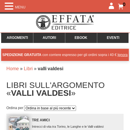
0
MENU
ARGOMENTI
AUTORI
EBOOK
EVENTI
SPEDIZIONE GRATUITA
con corriere espresso per gli ordini sopra i 40 €
Ignora
Home
»
Libri
»
valli valdesi
LIBRI SULL'ARGOMENTO
«
VALLI VALDESI
»
Ordina per
TRE AMICI
Intrecci di vita tra Torino, le Langhe e le Valli valdesi