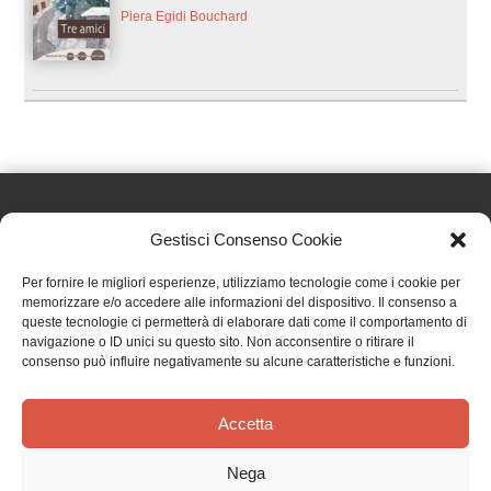
Piera Egidi Bouchard
Gestisci Consenso Cookie
Effatà Editrice di Pellegrino Paolo SAS
Per fornire le migliori esperienze, utilizziamo tecnologie come i cookie per
C.F. e P.IVA 09655250018
memorizzare e/o accedere alle informazioni del dispositivo. Il consenso a
queste tecnologie ci permetterà di elaborare dati come il comportamento di
Via Tre Denti, 1 - 10060 Cantalupa (TO)
navigazione o ID unici su questo sito. Non acconsentire o ritirare il
Telefono: (+39) 0121 353452 - Fax: (+39) 0121 353839
consenso può influire negativamente su alcune caratteristiche e funzioni.
info@effata.it
Accetta
Copyright © 2026 •
Effatà Editrice
Nega
PRIVACY POLICY
•
COOKIE POLICY
•
TERMINI E CONDIZIONI
•
SPEDIZIONI
•
AIUTI E