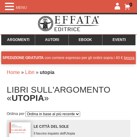
0
MENU
ARGOMENTI
AUTORI
EBOOK
EVENTI
SPEDIZIONE GRATUITA
con corriere espresso per gli ordini sopra i 40 €
Ignora
Home
»
Libri
»
utopia
LIBRI SULL'ARGOMENTO
«
UTOPIA
»
Ordina per
LE CITTÀ DEL SOLE
Il fascino inquieto dell'Utopia