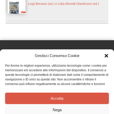
Luigi Berzano (ed.) e Lidia Monetti Giambrone (ed.)
Gestisci Consenso Cookie
Effatà Editrice di Pellegrino Paolo SAS
Per fornire le migliori esperienze, utilizziamo tecnologie come i cookie per
C.F. e P.IVA 09655250018
memorizzare e/o accedere alle informazioni del dispositivo. Il consenso a
queste tecnologie ci permetterà di elaborare dati come il comportamento di
Via Tre Denti, 1 - 10060 Cantalupa (TO)
navigazione o ID unici su questo sito. Non acconsentire o ritirare il
Telefono: (+39) 0121 353452 - Fax: (+39) 0121 353839
consenso può influire negativamente su alcune caratteristiche e funzioni.
info@effata.it
Accetta
Copyright © 2026 •
Effatà Editrice
Nega
PRIVACY POLICY
•
COOKIE POLICY
•
TERMINI E CONDIZIONI
•
SPEDIZIONI
•
AIUTI E