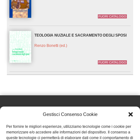
FUORI CATALOGO
TEOLOGIA NUZIALE E SACRAMENTO DEGLI SPOSI
Renzo Bonetti (ed.)
FUORI CATALOGO
Gestisci Consenso Cookie
Effatà Editrice di Pellegrino Paolo SAS
Per fornire le migliori esperienze, utilizziamo tecnologie come i cookie per
C.F. e P.IVA 09655250018
memorizzare e/o accedere alle informazioni del dispositivo. Il consenso a
queste tecnologie ci permetterà di elaborare dati come il comportamento di
Via Tre Denti, 1 - 10060 Cantalupa (TO)