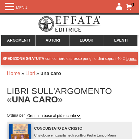
0
MENU
ARGOMENTI
AUTORI
EBOOK
EVENTI
SPEDIZIONE GRATUITA
con corriere espresso per gli ordini sopra i 40 €
Ignora
Home
»
Libri
»
una caro
LIBRI SULL'ARGOMENTO
«
UNA CARO
»
Ordina per
CONQUISTATO DA CRISTO
Cristologia e nuzialità negli scritti di Padre Enrico Mauri