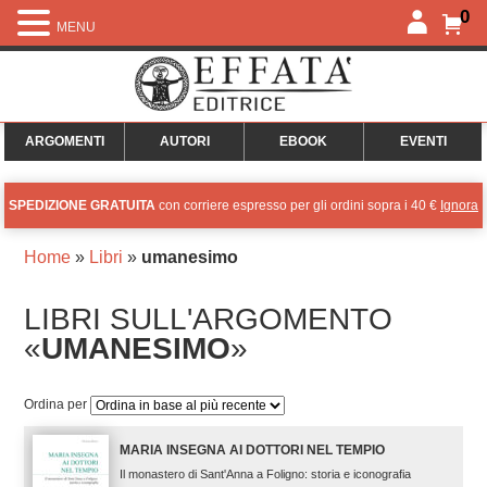
0
MENU
ARGOMENTI
AUTORI
EBOOK
EVENTI
SPEDIZIONE GRATUITA
con corriere espresso per gli ordini sopra i 40 €
Ignora
Home
»
Libri
»
umanesimo
LIBRI SULL'ARGOMENTO
«
UMANESIMO
»
Ordina per
MARIA INSEGNA AI DOTTORI NEL TEMPIO
Il monastero di Sant'Anna a Foligno: storia e iconografia