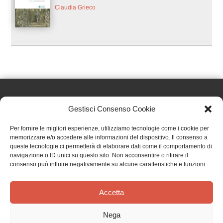
Claudia Grieco
Gestisci Consenso Cookie
Effatà Editrice di Pellegrino Paolo SAS
Per fornire le migliori esperienze, utilizziamo tecnologie come i cookie per
C.F. e P.IVA 09655250018
memorizzare e/o accedere alle informazioni del dispositivo. Il consenso a
queste tecnologie ci permetterà di elaborare dati come il comportamento di
Via Tre Denti, 1 - 10060 Cantalupa (TO)
navigazione o ID unici su questo sito. Non acconsentire o ritirare il
Telefono: (+39) 0121 353452 - Fax: (+39) 0121 353839
consenso può influire negativamente su alcune caratteristiche e funzioni.
info@effata.it
Accetta
Copyright © 2026 •
Effatà Editrice
Nega
PRIVACY POLICY
•
COOKIE POLICY
•
TERMINI E CONDIZIONI
•
SPEDIZIONI
•
AIUTI E