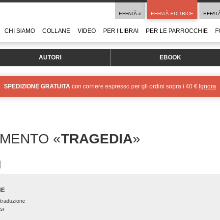
EFFATÀ.it
EFFATÀ EDITRICE
EFFAT
CHI SIAMO
COLLANE
VIDEO
PER I LIBRAI
PER LE PARROCCHIE
F
AUTORI
EBOOK
SPEDIZIONE GRATUITA
con corriere espresso per gli ordini sopra i 40 €
Ignora
OMENTO «
TRAGEDIA
»
NE
 traduzione
si