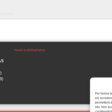
Tweets di @EffataEditrice
SAS
)
9)
Per fornire 
e/o accedere
permetterà d
sito. Non ac
caratteristic