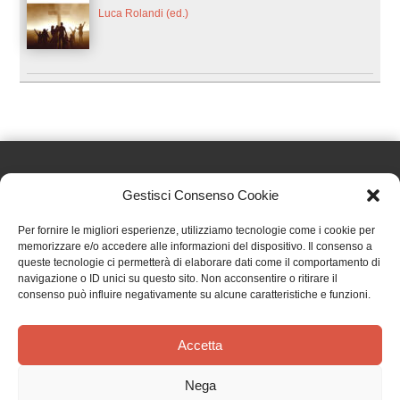
Luca Rolandi (ed.)
Gestisci Consenso Cookie
Effatà Editrice di Pellegrino Paolo SAS
Per fornire le migliori esperienze, utilizziamo tecnologie come i cookie per
C.F. e P.IVA 09655250018
memorizzare e/o accedere alle informazioni del dispositivo. Il consenso a
queste tecnologie ci permetterà di elaborare dati come il comportamento di
Via Tre Denti, 1 - 10060 Cantalupa (TO)
navigazione o ID unici su questo sito. Non acconsentire o ritirare il
Telefono: (+39) 0121 353452 - Fax: (+39) 0121 353839
consenso può influire negativamente su alcune caratteristiche e funzioni.
info@effata.it
Accetta
Copyright © 2026 •
Effatà Editrice
Nega
PRIVACY POLICY
•
COOKIE POLICY
•
TERMINI E CONDIZIONI
•
SPEDIZIONI
•
AIUTI E