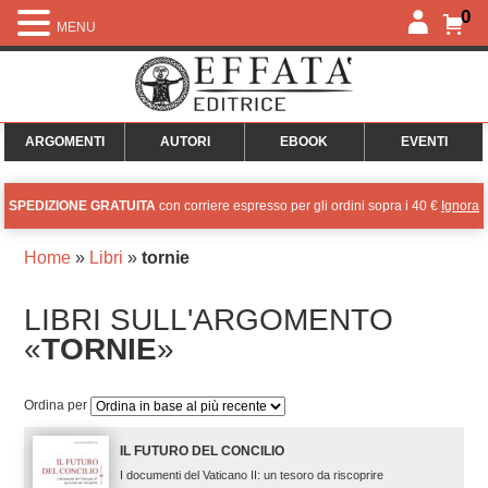
0
MENU
ARGOMENTI
AUTORI
EBOOK
EVENTI
SPEDIZIONE GRATUITA
con corriere espresso per gli ordini sopra i 40 €
Ignora
Home
»
Libri
»
tornie
LIBRI SULL'ARGOMENTO
«
TORNIE
»
Ordina per
IL FUTURO DEL CONCILIO
I documenti del Vaticano II: un tesoro da riscoprire