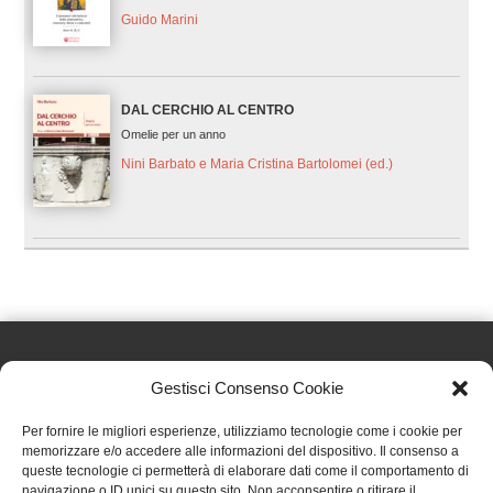
Guido Marini
DAL CERCHIO AL CENTRO
Omelie per un anno
Nini Barbato e Maria Cristina Bartolomei (ed.)
Gestisci Consenso Cookie
Effatà Editrice di Pellegrino Paolo SAS
Per fornire le migliori esperienze, utilizziamo tecnologie come i cookie per
C.F. e P.IVA 09655250018
memorizzare e/o accedere alle informazioni del dispositivo. Il consenso a
queste tecnologie ci permetterà di elaborare dati come il comportamento di
Via Tre Denti, 1 - 10060 Cantalupa (TO)
navigazione o ID unici su questo sito. Non acconsentire o ritirare il