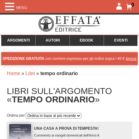
0
MENU
ARGOMENTI
AUTORI
EBOOK
EVENTI
SPEDIZIONE GRATUITA
con corriere espresso per gli ordini sopra i 40 €
Ignora
Home
»
Libri
»
tempo ordinario
LIBRI SULL'ARGOMENTO
«
TEMPO ORDINARIO
»
Ordina per
UNA CASA A PROVA DI TEMPESTA!
Commento ai vangeli domenicali dell'Anno A