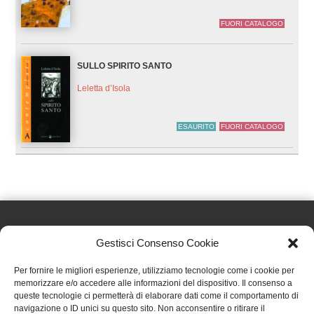
FUORI CATALOGO
SULLO SPIRITO SANTO
Leletta d’Isola
ESAURITO
FUORI CATALOGO
Gestisci Consenso Cookie
Effatà Editrice di Pellegrino Paolo SAS
Per fornire le migliori esperienze, utilizziamo tecnologie come i cookie per
C.F. e P.IVA 09655250018
memorizzare e/o accedere alle informazioni del dispositivo. Il consenso a
queste tecnologie ci permetterà di elaborare dati come il comportamento di
Via Tre Denti, 1 - 10060 Cantalupa (TO)
navigazione o ID unici su questo sito. Non acconsentire o ritirare il