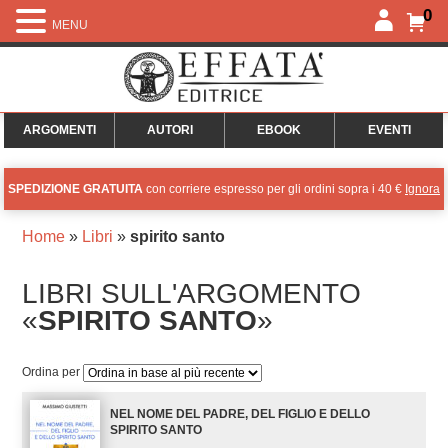
0
MENU
ARGOMENTI
AUTORI
EBOOK
EVENTI
SPEDIZIONE GRATUITA
con corriere espresso per gli ordini sopra i 40 €
Ignora
Home
»
Libri
»
spirito santo
LIBRI SULL'ARGOMENTO
«
SPIRITO SANTO
»
Ordina per
NEL NOME DEL PADRE, DEL FIGLIO E DELLO
SPIRITO SANTO