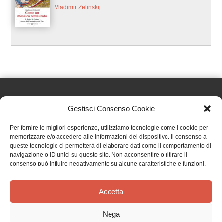
Vladimir Zelinskij
Gestisci Consenso Cookie
Effatà Editrice di Pellegrino Paolo SAS
Per fornire le migliori esperienze, utilizziamo tecnologie come i cookie per
C.F. e P.IVA 09655250018
memorizzare e/o accedere alle informazioni del dispositivo. Il consenso a
queste tecnologie ci permetterà di elaborare dati come il comportamento di
Via Tre Denti, 1 - 10060 Cantalupa (TO)
navigazione o ID unici su questo sito. Non acconsentire o ritirare il
Telefono: (+39) 0121 353452 - Fax: (+39) 0121 353839
consenso può influire negativamente su alcune caratteristiche e funzioni.
info@effata.it
Accetta
Copyright © 2026 •
Effatà Editrice
Nega
PRIVACY POLICY
•
COOKIE POLICY
•
TERMINI E CONDIZIONI
•
SPEDIZIONI
•
AIUTI E