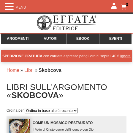
0
MENU
ARGOMENTI
AUTORI
EBOOK
EVENTI
SPEDIZIONE GRATUITA
con corriere espresso per gli ordini sopra i 40 €
Ignora
Home
»
Libri
»
Skobcova
LIBRI SULL'ARGOMENTO
«
SKOBCOVA
»
Ordina per
COME UN MOSAICO RESTAURATO
Il Volto di Cristo cuore dell'incontro con Dio