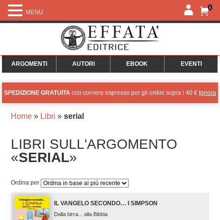
0
MENU
ARGOMENTI
AUTORI
EBOOK
EVENTI
SPEDIZIONE GRATUITA
con corriere espresso per gli ordini sopra i 40 €
Ignora
Home
»
Libri
»
serial
LIBRI SULL'ARGOMENTO
«
SERIAL
»
Ordina per
IL VANGELO SECONDO… I SIMPSON
Dalla birra... alla Bibbia