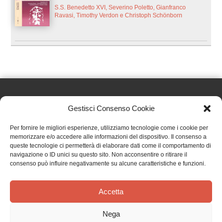
S.S. Benedetto XVI, Severino Poletto, Gianfranco
Ravasi, Timothy Verdon e Christoph Schönborn
Gestisci Consenso Cookie
Effatà Editrice di Pellegrino Paolo SAS
Per fornire le migliori esperienze, utilizziamo tecnologie come i cookie per
C.F. e P.IVA 09655250018
memorizzare e/o accedere alle informazioni del dispositivo. Il consenso a
queste tecnologie ci permetterà di elaborare dati come il comportamento di
Via Tre Denti, 1 - 10060 Cantalupa (TO)
navigazione o ID unici su questo sito. Non acconsentire o ritirare il
Telefono: (+39) 0121 353452 - Fax: (+39) 0121 353839
consenso può influire negativamente su alcune caratteristiche e funzioni.
info@effata.it
Accetta
Copyright © 2026 •
Effatà Editrice
Nega
PRIVACY POLICY
•
COOKIE POLICY
•
TERMINI E CONDIZIONI
•
SPEDIZIONI
•
AIUTI E