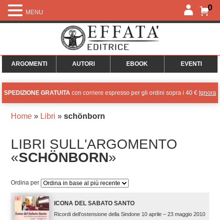
0
MENU
ARGOMENTI
AUTORI
EBOOK
EVENTI
SPEDIZIONE GRATUITA
con corriere espresso per gli ordini sopra i 40 €
Ignora
Home
»
Libri
»
schönborn
LIBRI SULL'ARGOMENTO
«
SCHÖNBORN
»
Ordina per
ICONA DEL SABATO SANTO
Ricordi dell’ostensione della Sindone 10 aprile – 23 maggio 2010