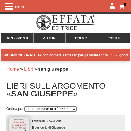
0
MENU
ARGOMENTI
AUTORI
EBOOK
EVENTI
SPEDIZIONE GRATUITA
con corriere espresso per gli ordini sopra i 40 €
Ignora
Home
»
Libri
»
san giuseppe
LIBRI SULL'ARGOMENTO
«
SAN GIUSEPPE
»
Ordina per
RIMANI O VAI VIA?
Il desiderio di Giuseppe