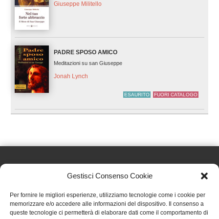
Giuseppe Militello
PADRE SPOSO AMICO
Meditazioni su san Giuseppe
Jonah Lynch
ESAURITO
FUORI CATALOGO
Gestisci Consenso Cookie
Effatà Editrice di Pellegrino Paolo SAS
Per fornire le migliori esperienze, utilizziamo tecnologie come i cookie per
C.F. e P.IVA 09655250018
memorizzare e/o accedere alle informazioni del dispositivo. Il consenso a
queste tecnologie ci permetterà di elaborare dati come il comportamento di
Via Tre Denti, 1 - 10060 Cantalupa (TO)