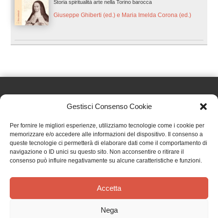
Storia spiritualità arte nella Torino barocca
Giuseppe Ghiberti (ed.) e Maria Imelda Corona (ed.)
Gestisci Consenso Cookie
Effatà Editrice di Pellegrino Paolo SAS
Per fornire le migliori esperienze, utilizziamo tecnologie come i cookie per
C.F. e P.IVA 09655250018
memorizzare e/o accedere alle informazioni del dispositivo. Il consenso a
queste tecnologie ci permetterà di elaborare dati come il comportamento di
Via Tre Denti, 1 - 10060 Cantalupa (TO)
navigazione o ID unici su questo sito. Non acconsentire o ritirare il
Telefono: (+39) 0121 353452 - Fax: (+39) 0121 353839
consenso può influire negativamente su alcune caratteristiche e funzioni.
info@effata.it
Accetta
Copyright © 2026 •
Effatà Editrice
Nega
PRIVACY POLICY
•
COOKIE POLICY
•
TERMINI E CONDIZIONI
•
SPEDIZIONI
•
AIUTI E