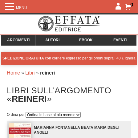
0
MENU
ARGOMENTI
AUTORI
EBOOK
EVENTI
SPEDIZIONE GRATUITA
con corriere espresso per gli ordini sopra i 40 €
Ignora
Home
»
Libri
»
reineri
LIBRI SULL'ARGOMENTO
«
REINERI
»
Ordina per
MARIANNA FONTANELLA BEATA MARIA DEGLI
ANGELI