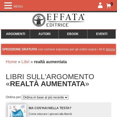
0
MENU
ARGOMENTI
AUTORI
EBOOK
EVENTI
SPEDIZIONE GRATUITA
con corriere espresso per gli ordini sopra i 40 €
Ignora
Home
»
Libri
»
realtà aumentata
LIBRI SULL'ARGOMENTO
«
REALTÀ AUMENTATA
»
Ordina per
MA COS’HAI NELLA TESTA?
Come educare i giovani alla libertà