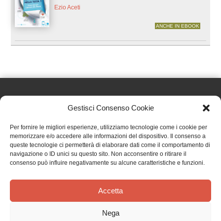
Ezio Aceti
ANCHE IN EBOOK
Gestisci Consenso Cookie
Effatà Editrice di Pellegrino Paolo SAS
Per fornire le migliori esperienze, utilizziamo tecnologie come i cookie per
C.F. e P.IVA 09655250018
memorizzare e/o accedere alle informazioni del dispositivo. Il consenso a
queste tecnologie ci permetterà di elaborare dati come il comportamento di
Via Tre Denti, 1 - 10060 Cantalupa (TO)
navigazione o ID unici su questo sito. Non acconsentire o ritirare il
Telefono: (+39) 0121 353452 - Fax: (+39) 0121 353839
consenso può influire negativamente su alcune caratteristiche e funzioni.
info@effata.it
Accetta
Copyright © 2026 •
Effatà Editrice
Nega
PRIVACY POLICY
•
COOKIE POLICY
•
TERMINI E CONDIZIONI
•
SPEDIZIONI
•
AIUTI E