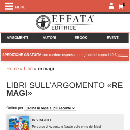
0
MENU
ARGOMENTI
AUTORI
EBOOK
EVENTI
SPEDIZIONE GRATUITA
con corriere espresso per gli ordini sopra i 40 €
Ignora
Home
»
Libri
»
re magi
LIBRI SULL'ARGOMENTO «
RE
MAGI
»
Ordina per
IN VIAGGIO
Percorso di Avvento e Natale sulle orme dei Magi