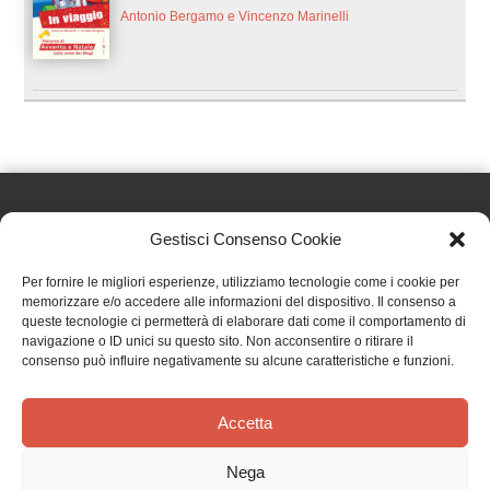
Antonio Bergamo e Vincenzo Marinelli
Gestisci Consenso Cookie
Effatà Editrice di Pellegrino Paolo SAS
Per fornire le migliori esperienze, utilizziamo tecnologie come i cookie per
C.F. e P.IVA 09655250018
memorizzare e/o accedere alle informazioni del dispositivo. Il consenso a
queste tecnologie ci permetterà di elaborare dati come il comportamento di
Via Tre Denti, 1 - 10060 Cantalupa (TO)
navigazione o ID unici su questo sito. Non acconsentire o ritirare il
Telefono: (+39) 0121 353452 - Fax: (+39) 0121 353839
consenso può influire negativamente su alcune caratteristiche e funzioni.
info@effata.it
Accetta
Copyright © 2026 •
Effatà Editrice
Nega
PRIVACY POLICY
•
COOKIE POLICY
•
TERMINI E CONDIZIONI
•
SPEDIZIONI
•
AIUTI E