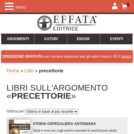
0
MENU
ARGOMENTI
AUTORI
EBOOK
EVENTI
SPEDIZIONE GRATUITA
con corriere espresso per gli ordini sopra i 40 €
Ignora
Home
»
Libri
»
precettorie
LIBRI SULL'ARGOMENTO
«
PRECETTORIE
»
Ordina per
STORIA OSPEDALIERA ANTONIANA
Studi e ricerche sugli antichi ospedali di sant'Antonio abate