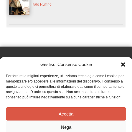
Italo Ruffino
Gestisci Consenso Cookie
Effatà Editrice di Pellegrino Paolo SAS
Per fornire le migliori esperienze, utilizziamo tecnologie come i cookie per
C.F. e P.IVA 09655250018
memorizzare e/o accedere alle informazioni del dispositivo. Il consenso a
queste tecnologie ci permetterà di elaborare dati come il comportamento di
Via Tre Denti, 1 - 10060 Cantalupa (TO)
navigazione o ID unici su questo sito. Non acconsentire o ritirare il
Telefono: (+39) 0121 353452 - Fax: (+39) 0121 353839
consenso può influire negativamente su alcune caratteristiche e funzioni.
info@effata.it
Accetta
Copyright © 2026 •
Effatà Editrice
Nega
PRIVACY POLICY
•
COOKIE POLICY
•
TERMINI E CONDIZIONI
•
SPEDIZIONI
•
AIUTI E