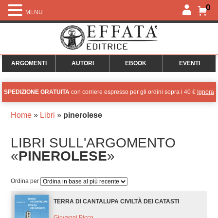
0
MENU
ARGOMENTI
AUTORI
EBOOK
EVENTI
SPEDIZIONE GRATUITA
con corriere espresso per gli ordini sopra i 40 €
Ignora
Home
»
Libri
»
pinerolese
LIBRI SULL'ARGOMENTO
«
PINEROLESE
»
Ordina per
TERRA DI CANTALUPA CIVILTÀ DEI CATASTI
Giovanni Picco