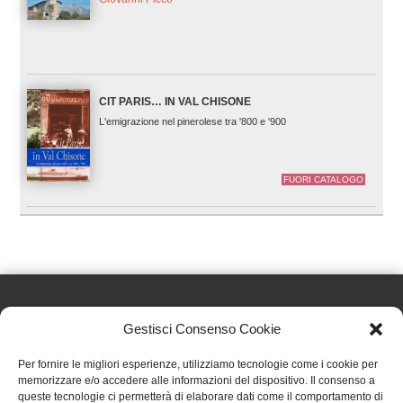
CIT PARIS… IN VAL CHISONE
L'emigrazione nel pinerolese tra '800 e '900
FUORI CATALOGO
Gestisci Consenso Cookie
Effatà Editrice di Pellegrino Paolo SAS
Per fornire le migliori esperienze, utilizziamo tecnologie come i cookie per
C.F. e P.IVA 09655250018
memorizzare e/o accedere alle informazioni del dispositivo. Il consenso a
queste tecnologie ci permetterà di elaborare dati come il comportamento di
Via Tre Denti, 1 - 10060 Cantalupa (TO)