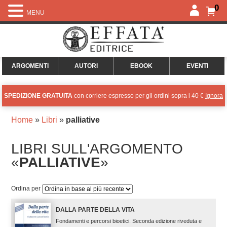
0
MENU
ARGOMENTI
AUTORI
EBOOK
EVENTI
SPEDIZIONE GRATUITA
con corriere espresso per gli ordini sopra i 40 €
Ignora
Home
»
Libri
»
palliative
LIBRI SULL'ARGOMENTO
«
PALLIATIVE
»
Ordina per
DALLA PARTE DELLA VITA
Fondamenti e percorsi bioetici. Seconda edizione riveduta e