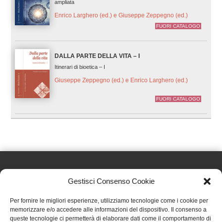
ampliata
Enrico Larghero (ed.) e Giuseppe Zeppegno (ed.)
FUORI CATALOGO
DALLA PARTE DELLA VITA – I
Itinerari di bioetica – I
Giuseppe Zeppegno (ed.) e Enrico Larghero (ed.)
FUORI CATALOGO
Gestisci Consenso Cookie
Effatà Editrice di Pellegrino Paolo SAS
Per fornire le migliori esperienze, utilizziamo tecnologie come i cookie per
C.F. e P.IVA 09655250018
memorizzare e/o accedere alle informazioni del dispositivo. Il consenso a
queste tecnologie ci permetterà di elaborare dati come il comportamento di
Via Tre Denti, 1 - 10060 Cantalupa (TO)