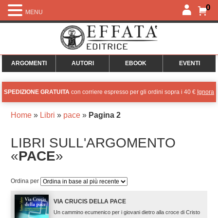
0
MENU
ARGOMENTI
AUTORI
EBOOK
EVENTI
SPEDIZIONE GRATUITA
con corriere espresso per gli ordini sopra i 40 €
Ignora
Home
»
Libri
»
pace
»
Pagina 2
LIBRI SULL'ARGOMENTO
«
PACE
»
Ordina per
VIA CRUCIS DELLA PACE
Un cammino ecumenico per i giovani dietro alla croce di Cristo