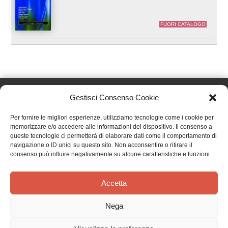
FUORI CATALOGO
Gestisci Consenso Cookie
Per fornire le migliori esperienze, utilizziamo tecnologie come i cookie per
Effatà Editrice di Pellegrino Paolo SAS
memorizzare e/o accedere alle informazioni del dispositivo. Il consenso a
C.F. e P.IVA 09655250018
queste tecnologie ci permetterà di elaborare dati come il comportamento di
navigazione o ID unici su questo sito. Non acconsentire o ritirare il
Via Tre Denti, 1 - 10060 Cantalupa (TO)
consenso può influire negativamente su alcune caratteristiche e funzioni.
Telefono: (+39) 0121 353452 - Fax: (+39) 0121 353839
info@effata.it
Accetta
Nega
Copyright © 2026 •
Effatà Editrice
PRIVACY POLICY
•
COOKIE POLICY
•
TERMINI E CONDIZIONI
•
SPEDIZIONI
•
AIUTI E