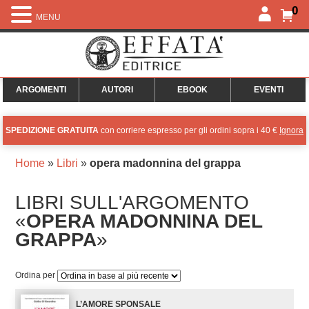
0
MENU
ARGOMENTI
AUTORI
EBOOK
EVENTI
SPEDIZIONE GRATUITA
con corriere espresso per gli ordini sopra i 40 €
Ignora
Home
»
Libri
»
opera madonnina del grappa
LIBRI SULL'ARGOMENTO
«
OPERA MADONNINA DEL
GRAPPA
»
Ordina per
L’AMORE SPONSALE