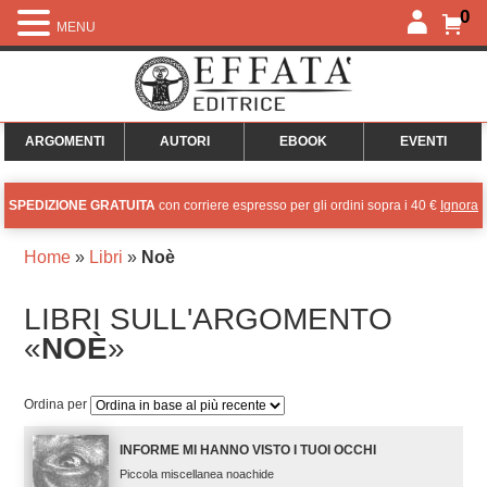
0
MENU
ARGOMENTI
AUTORI
EBOOK
EVENTI
SPEDIZIONE GRATUITA
con corriere espresso per gli ordini sopra i 40 €
Ignora
Home
»
Libri
»
Noè
LIBRI SULL'ARGOMENTO
«
NOÈ
»
Ordina per
INFORME MI HANNO VISTO I TUOI OCCHI
Piccola miscellanea noachide