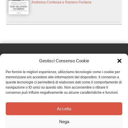
Andreina Contessa e Raniero Fontana
Gestisci Consenso Cookie
Effatà Editrice di Pellegrino Paolo SAS
Per fornire le migliori esperienze, utilizziamo tecnologie come i cookie per
C.F. e P.IVA 09655250018
memorizzare e/o accedere alle informazioni del dispositivo. Il consenso a
queste tecnologie ci permetterà di elaborare dati come il comportamento di
Via Tre Denti, 1 - 10060 Cantalupa (TO)
navigazione o ID unici su questo sito. Non acconsentire o ritirare il
Telefono: (+39) 0121 353452 - Fax: (+39) 0121 353839
consenso può influire negativamente su alcune caratteristiche e funzioni.
info@effata.it
Accetta
Copyright © 2026 •
Effatà Editrice
Nega
PRIVACY POLICY
•
COOKIE POLICY
•
TERMINI E CONDIZIONI
•
SPEDIZIONI
•
AIUTI E