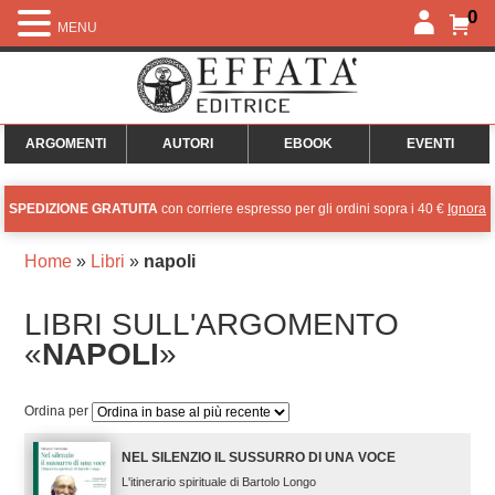
0
MENU
ARGOMENTI
AUTORI
EBOOK
EVENTI
SPEDIZIONE GRATUITA
con corriere espresso per gli ordini sopra i 40 €
Ignora
Home
»
Libri
»
napoli
LIBRI SULL'ARGOMENTO
«
NAPOLI
»
Ordina per
NEL SILENZIO IL SUSSURRO DI UNA VOCE
L'itinerario spirituale di Bartolo Longo