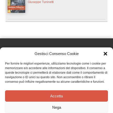
Giuseppe Tuninetti
Gestisci Consenso Cookie
Effatà Editrice di Pellegrino Paolo SAS
Per fornire le migliori esperienze, utilizziamo tecnologie come i cookie per
C.F. e P.IVA 09655250018
memorizzare e/o accedere alle informazioni del dispositivo. Il consenso a
queste tecnologie ci permetterà di elaborare dati come il comportamento di
Via Tre Denti, 1 - 10060 Cantalupa (TO)
navigazione o ID unici su questo sito. Non acconsentire o ritirare il
Telefono: (+39) 0121 353452 - Fax: (+39) 0121 353839
consenso può influire negativamente su alcune caratteristiche e funzioni.
info@effata.it
Accetta
Copyright © 2026 •
Effatà Editrice
Nega
PRIVACY POLICY
•
COOKIE POLICY
•
TERMINI E CONDIZIONI
•
SPEDIZIONI
•
AIUTI E