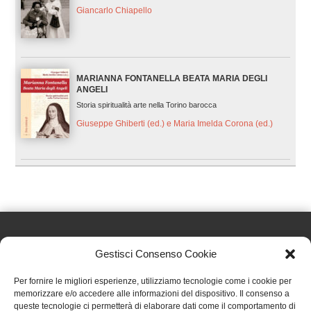
Giancarlo Chiapello
MARIANNA FONTANELLA BEATA MARIA DEGLI
ANGELI
Storia spiritualità arte nella Torino barocca
Giuseppe Ghiberti (ed.) e Maria Imelda Corona (ed.)
Gestisci Consenso Cookie
Effatà Editrice di Pellegrino Paolo SAS
Per fornire le migliori esperienze, utilizziamo tecnologie come i cookie per
C.F. e P.IVA 09655250018
memorizzare e/o accedere alle informazioni del dispositivo. Il consenso a
queste tecnologie ci permetterà di elaborare dati come il comportamento di
Via Tre Denti, 1 - 10060 Cantalupa (TO)