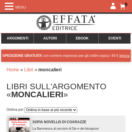
0
MENU
ARGOMENTI
AUTORI
EBOOK
EVENTI
SPEDIZIONE GRATUITA
con corriere espresso per gli ordini sopra i 40 €
Ignora
Home
»
Libri
»
moncalieri
LIBRI SULL'ARGOMENTO
«
MONCALIERI
»
Ordina per
SOFIA NOVELLIS DI COARAZZE
La Baronessa al servizio di Dio e dei bisognosi