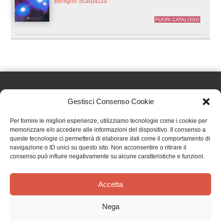
Benigno Scarpazza
FUORI CATALOGO
Gestisci Consenso Cookie
Effatà Editrice di Pellegrino Paolo SAS
Per fornire le migliori esperienze, utilizziamo tecnologie come i cookie per
C.F. e P.IVA 09655250018
memorizzare e/o accedere alle informazioni del dispositivo. Il consenso a
queste tecnologie ci permetterà di elaborare dati come il comportamento di
Via Tre Denti, 1 - 10060 Cantalupa (TO)
navigazione o ID unici su questo sito. Non acconsentire o ritirare il
Telefono: (+39) 0121 353452 - Fax: (+39) 0121 353839
consenso può influire negativamente su alcune caratteristiche e funzioni.
info@effata.it
Accetta
Copyright © 2026 •
Effatà Editrice
Nega
PRIVACY POLICY
•
COOKIE POLICY
•
TERMINI E CONDIZIONI
•
SPEDIZIONI
•
AIUTI E