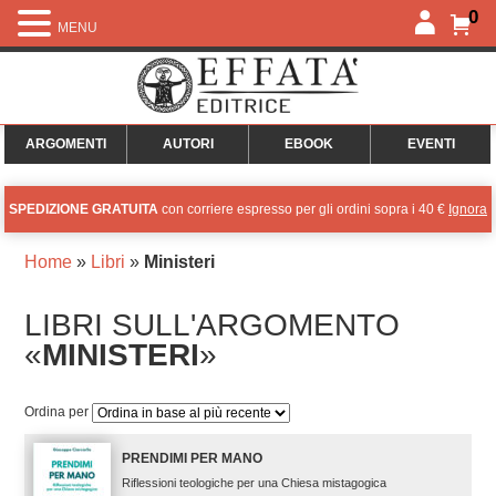
0
MENU
ARGOMENTI
AUTORI
EBOOK
EVENTI
SPEDIZIONE GRATUITA
con corriere espresso per gli ordini sopra i 40 €
Ignora
Home
»
Libri
»
Ministeri
LIBRI SULL'ARGOMENTO
«
MINISTERI
»
Ordina per
PRENDIMI PER MANO
Riflessioni teologiche per una Chiesa mistagogica