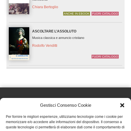
Chiara Bertoglio
ANCHE IN EBOOK
FUORI CATALOGO
ASCOLTARE L’ASSOLUTO
Musica classica e annuncio cristiano
Rodolfo Venditti
FUORI CATALOGO
Gestisci Consenso Cookie
Effatà Editrice di Pellegrino Paolo SAS
Per fornire le migliori esperienze, utilizziamo tecnologie come i cookie per
C.F. e P.IVA 09655250018
memorizzare e/o accedere alle informazioni del dispositivo. Il consenso a
queste tecnologie ci permetterà di elaborare dati come il comportamento di
Via Tre Denti, 1 - 10060 Cantalupa (TO)