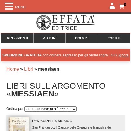
0
MENU
ARGOMENTI
AUTORI
EBOOK
EVENTI
SPEDIZIONE GRATUITA
con corriere espresso per gli ordini sopra i 40 €
Ignora
Home
»
Libri
»
messiaen
LIBRI SULL'ARGOMENTO
«
MESSIAEN
»
Ordina per
PER SORELLA MUSICA
San Francesco, il Cantico delle Creature e la musica del