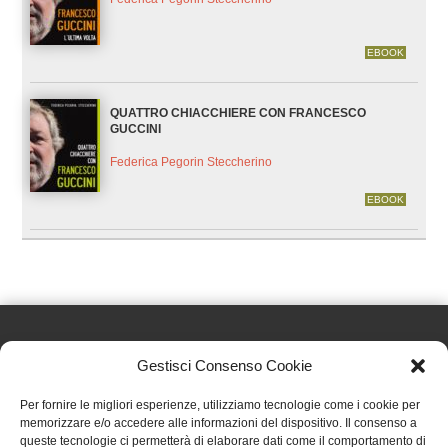
EBOOK
QUATTRO CHIACCHIERE CON FRANCESCO
GUCCINI
Federica Pegorin Steccherino
EBOOK
Gestisci Consenso Cookie
Effatà Editrice di Pellegrino Paolo SAS
Per fornire le migliori esperienze, utilizziamo tecnologie come i cookie per
C.F. e P.IVA 09655250018
memorizzare e/o accedere alle informazioni del dispositivo. Il consenso a
queste tecnologie ci permetterà di elaborare dati come il comportamento di
Via Tre Denti, 1 - 10060 Cantalupa (TO)