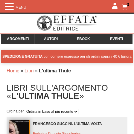
0
MENU
ARGOMENTI
AUTORI
EBOOK
EVENTI
SPEDIZIONE GRATUITA
con corriere espresso per gli ordini sopra i 40 €
Ignora
Home
»
Libri
»
L'ultima Thule
LIBRI SULL'ARGOMENTO
«
L'ULTIMA THULE
»
Ordina per
FRANCESCO GUCCINI. L’ULTIMA VOLTA
Federica Pegorin Steccherino