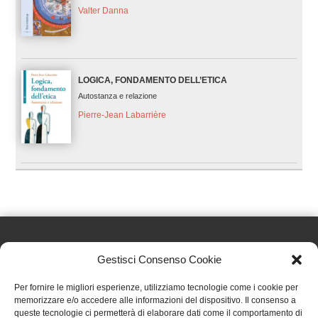
Valter Danna
LOGICA, FONDAMENTO DELL’ETICA
Autostanza e relazione
Pierre-Jean Labarrière
Gestisci Consenso Cookie
Effatà Editrice di Pellegrino Paolo SAS
Per fornire le migliori esperienze, utilizziamo tecnologie come i cookie per
C.F. e P.IVA 09655250018
memorizzare e/o accedere alle informazioni del dispositivo. Il consenso a
queste tecnologie ci permetterà di elaborare dati come il comportamento di
Via Tre Denti, 1 - 10060 Cantalupa (TO)