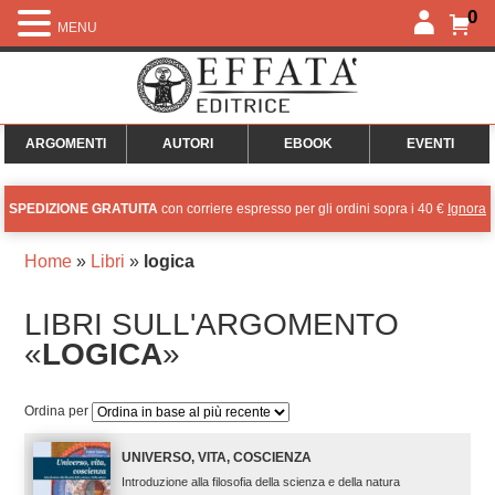
0
MENU
ARGOMENTI
AUTORI
EBOOK
EVENTI
SPEDIZIONE GRATUITA
con corriere espresso per gli ordini sopra i 40 €
Ignora
Home
»
Libri
»
logica
LIBRI SULL'ARGOMENTO
«
LOGICA
»
Ordina per
UNIVERSO, VITA, COSCIENZA
Introduzione alla filosofia della scienza e della natura