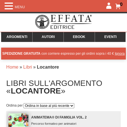
0
MENU
ARGOMENTI
AUTORI
EBOOK
EVENTI
SPEDIZIONE GRATUITA
con corriere espresso per gli ordini sopra i 40 €
Ignora
Home
»
Libri
»
Locantore
LIBRI SULL'ARGOMENTO
«
LOCANTORE
»
Ordina per
ANIMATEMA® DI FAMIGLIA VOL. 2
Percorso formativo per animatori