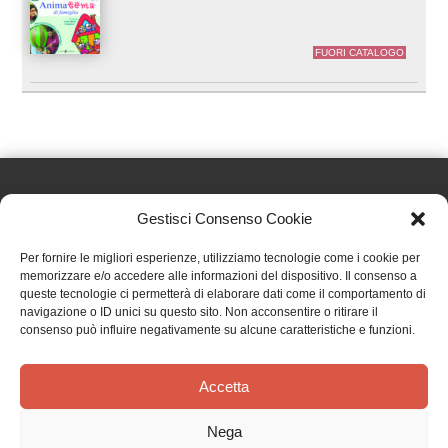
FUORI CATALOGO
Gestisci Consenso Cookie
Effatà Editrice di Pellegrino Paolo SAS
Per fornire le migliori esperienze, utilizziamo tecnologie come i cookie per
C.F. e P.IVA 09655250018
memorizzare e/o accedere alle informazioni del dispositivo. Il consenso a
queste tecnologie ci permetterà di elaborare dati come il comportamento di
Via Tre Denti, 1 - 10060 Cantalupa (TO)
navigazione o ID unici su questo sito. Non acconsentire o ritirare il
Telefono: (+39) 0121 353452 - Fax: (+39) 0121 353839
consenso può influire negativamente su alcune caratteristiche e funzioni.
info@effata.it
Accetta
Copyright © 2026 •
Effatà Editrice
Nega
PRIVACY POLICY
•
COOKIE POLICY
•
TERMINI E CONDIZIONI
•
SPEDIZIONI
•
AIUTI E