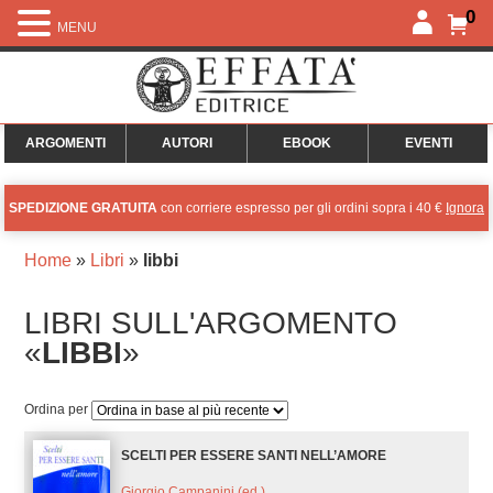
0
MENU
ARGOMENTI
AUTORI
EBOOK
EVENTI
SPEDIZIONE GRATUITA
con corriere espresso per gli ordini sopra i 40 €
Ignora
Home
»
Libri
»
libbi
LIBRI SULL'ARGOMENTO
«
LIBBI
»
Ordina per
SCELTI PER ESSERE SANTI NELL’AMORE
Giorgio Campanini (ed.)