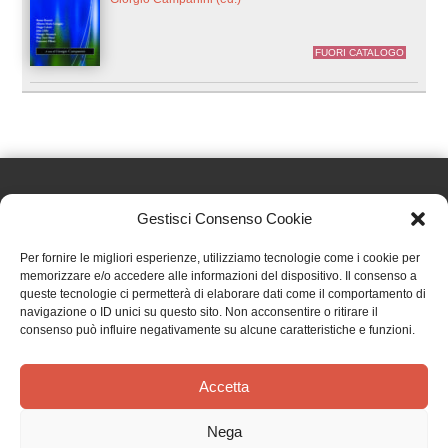
FUORI CATALOGO
Gestisci Consenso Cookie
Effatà Editrice di Pellegrino Paolo SAS
Per fornire le migliori esperienze, utilizziamo tecnologie come i cookie per
C.F. e P.IVA 09655250018
memorizzare e/o accedere alle informazioni del dispositivo. Il consenso a
queste tecnologie ci permetterà di elaborare dati come il comportamento di
Via Tre Denti, 1 - 10060 Cantalupa (TO)
navigazione o ID unici su questo sito. Non acconsentire o ritirare il
Telefono: (+39) 0121 353452 - Fax: (+39) 0121 353839
consenso può influire negativamente su alcune caratteristiche e funzioni.
info@effata.it
Accetta
Copyright © 2026 •
Effatà Editrice
Nega
PRIVACY POLICY
•
COOKIE POLICY
•
TERMINI E CONDIZIONI
•
SPEDIZIONI
•
AIUTI E