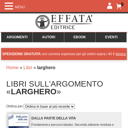
0
MENU
ARGOMENTI
AUTORI
EBOOK
EVENTI
SPEDIZIONE GRATUITA
con corriere espresso per gli ordini sopra i 40 €
Ignora
Home
»
Libri
»
larghero
LIBRI SULL'ARGOMENTO
«
LARGHERO
»
Ordina per
DALLA PARTE DELLA VITA
Fondamenti e percorsi bioetici. Seconda edizione riveduta e