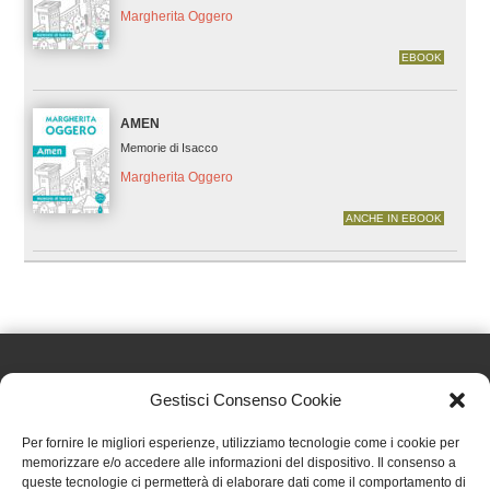
Margherita Oggero
EBOOK
AMEN
Memorie di Isacco
Margherita Oggero
ANCHE IN EBOOK
Gestisci Consenso Cookie
Effatà Editrice di Pellegrino Paolo SAS
Per fornire le migliori esperienze, utilizziamo tecnologie come i cookie per
C.F. e P.IVA 09655250018
memorizzare e/o accedere alle informazioni del dispositivo. Il consenso a
queste tecnologie ci permetterà di elaborare dati come il comportamento di
Via Tre Denti, 1 - 10060 Cantalupa (TO)