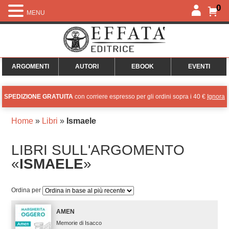
0
MENU
ARGOMENTI
AUTORI
EBOOK
EVENTI
SPEDIZIONE GRATUITA
con corriere espresso per gli ordini sopra i 40 €
Ignora
Home
»
Libri
»
Ismaele
LIBRI SULL'ARGOMENTO
«
ISMAELE
»
Ordina per
AMEN
Memorie di Isacco