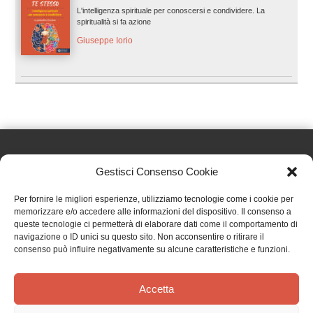
L'intelligenza spirituale per conoscersi e condividere. La
spiritualità si fa azione
Giuseppe Iorio
Gestisci Consenso Cookie
Effatà Editrice di Pellegrino Paolo SAS
Per fornire le migliori esperienze, utilizziamo tecnologie come i cookie per
C.F. e P.IVA 09655250018
memorizzare e/o accedere alle informazioni del dispositivo. Il consenso a
queste tecnologie ci permetterà di elaborare dati come il comportamento di
Via Tre Denti, 1 - 10060 Cantalupa (TO)
navigazione o ID unici su questo sito. Non acconsentire o ritirare il
Telefono: (+39) 0121 353452 - Fax: (+39) 0121 353839
consenso può influire negativamente su alcune caratteristiche e funzioni.
info@effata.it
Accetta