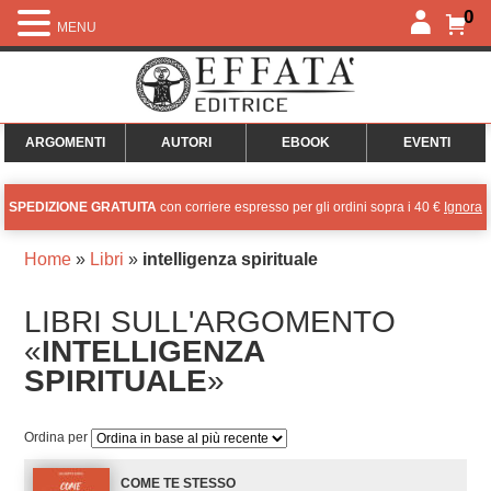
0
MENU
ARGOMENTI
AUTORI
EBOOK
EVENTI
SPEDIZIONE GRATUITA
con corriere espresso per gli ordini sopra i 40 €
Ignora
Home
»
Libri
»
intelligenza spirituale
LIBRI SULL'ARGOMENTO
«
INTELLIGENZA
SPIRITUALE
»
Ordina per
COME TE STESSO