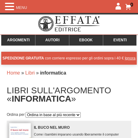
0
MENU
ARGOMENTI
AUTORI
EBOOK
EVENTI
SPEDIZIONE GRATUITA
con corriere espresso per gli ordini sopra i 40 €
Ignora
Home
»
Libri
»
informatica
LIBRI SULL'ARGOMENTO
«
INFORMATICA
»
Ordina per
IL BUCO NEL MURO
Come i bambini imparano usando liberamente il computer