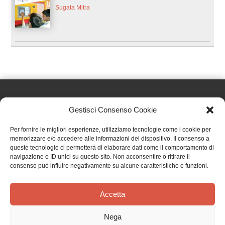
Sugata Mitra
Gestisci Consenso Cookie
Effatà Editrice di Pellegrino Paolo SAS
Per fornire le migliori esperienze, utilizziamo tecnologie come i cookie per
C.F. e P.IVA 09655250018
memorizzare e/o accedere alle informazioni del dispositivo. Il consenso a
queste tecnologie ci permetterà di elaborare dati come il comportamento di
Via Tre Denti, 1 - 10060 Cantalupa (TO)
navigazione o ID unici su questo sito. Non acconsentire o ritirare il
Telefono: (+39) 0121 353452 - Fax: (+39) 0121 353839
consenso può influire negativamente su alcune caratteristiche e funzioni.
info@effata.it
Accetta
Copyright © 2026 •
Effatà Editrice
Nega
PRIVACY POLICY
•
COOKIE POLICY
•
TERMINI E CONDIZIONI
•
SPEDIZIONI
•
AIUTI E