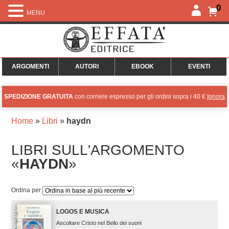
0
MENU
ARGOMENTI
AUTORI
EBOOK
EVENTI
SPEDIZIONE GRATUITA
con corriere espresso per gli ordini sopra i 40 €
Ignora
Home
»
Libri
»
haydn
LIBRI SULL'ARGOMENTO
«
HAYDN
»
Ordina per
LOGOS E MUSICA
Ascoltare Cristo nel Bello dei suoni