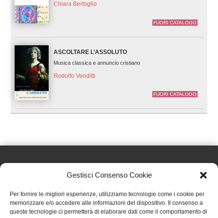
Chiara Bertoglio
FUORI CATALOGO
ASCOLTARE L’ASSOLUTO
Musica classica e annuncio cristiano
Rodolfo Venditti
FUORI CATALOGO
Gestisci Consenso Cookie
Effatà Editrice di Pellegrino Paolo SAS
Per fornire le migliori esperienze, utilizziamo tecnologie come i cookie per
C.F. e P.IVA 09655250018
memorizzare e/o accedere alle informazioni del dispositivo. Il consenso a
queste tecnologie ci permetterà di elaborare dati come il comportamento di
Via Tre Denti, 1 - 10060 Cantalupa (TO)