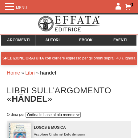
0
MENU
ARGOMENTI
AUTORI
EBOOK
EVENTI
SPEDIZIONE GRATUITA
con corriere espresso per gli ordini sopra i 40 €
Ignora
Home
»
Libri
»
händel
LIBRI SULL'ARGOMENTO
«
HÄNDEL
»
Ordina per
LOGOS E MUSICA
Ascoltare Cristo nel Bello dei suoni