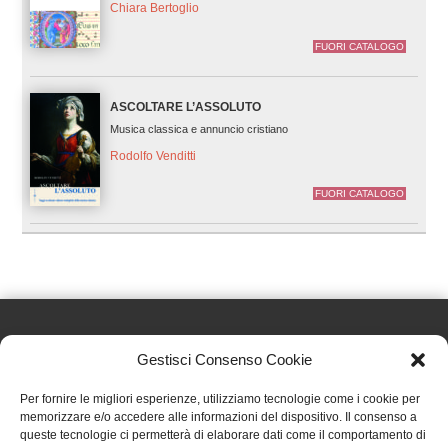
Chiara Bertoglio
FUORI CATALOGO
ASCOLTARE L’ASSOLUTO
Musica classica e annuncio cristiano
Rodolfo Venditti
FUORI CATALOGO
Gestisci Consenso Cookie
Effatà Editrice di Pellegrino Paolo SAS
Per fornire le migliori esperienze, utilizziamo tecnologie come i cookie per
C.F. e P.IVA 09655250018
memorizzare e/o accedere alle informazioni del dispositivo. Il consenso a
queste tecnologie ci permetterà di elaborare dati come il comportamento di
Via Tre Denti, 1 - 10060 Cantalupa (TO)