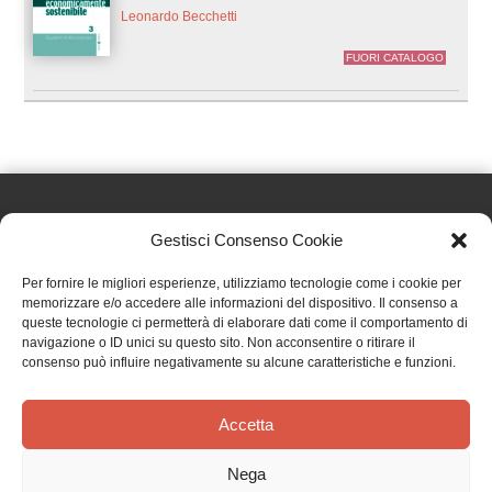
Leonardo Becchetti
FUORI CATALOGO
Gestisci Consenso Cookie
Effatà Editrice di Pellegrino Paolo SAS
Per fornire le migliori esperienze, utilizziamo tecnologie come i cookie per
C.F. e P.IVA 09655250018
memorizzare e/o accedere alle informazioni del dispositivo. Il consenso a
queste tecnologie ci permetterà di elaborare dati come il comportamento di
Via Tre Denti, 1 - 10060 Cantalupa (TO)
navigazione o ID unici su questo sito. Non acconsentire o ritirare il
Telefono: (+39) 0121 353452 - Fax: (+39) 0121 353839
consenso può influire negativamente su alcune caratteristiche e funzioni.
info@effata.it
Accetta
Copyright © 2026 •
Effatà Editrice
Nega
PRIVACY POLICY
•
COOKIE POLICY
•
TERMINI E CONDIZIONI
•
SPEDIZIONI
•
AIUTI E