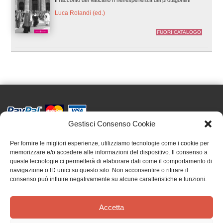
Luca Rolandi (ed.)
FUORI CATALOGO
Gestisci Consenso Cookie
Effatà Editrice di Pellegrino Paolo SAS
C.F. e P.IVA 09655250018
Per fornire le migliori esperienze, utilizziamo tecnologie come i cookie per
memorizzare e/o accedere alle informazioni del dispositivo. Il consenso a
Via Tre Denti, 1 - 10060 Cantalupa (TO)
queste tecnologie ci permetterà di elaborare dati come il comportamento di
Telefono: (+39) 0121 353452 - Fax: (+39) 0121 353839
navigazione o ID unici su questo sito. Non acconsentire o ritirare il
info@effata.it
consenso può influire negativamente su alcune caratteristiche e funzioni.
Accetta
Copyright © 2026 •
Effatà Editrice