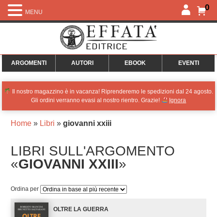
0
MENU
ARGOMENTI
AUTORI
EBOOK
EVENTI
Il nostro magazzino è in vacanza! Riprenderemo le spedizioni dal 24 agosto.
Gli ordini verranno evasi al nostro rientro. Grazie!
Ignora
Home
»
Libri
»
giovanni xxiii
LIBRI SULL'ARGOMENTO
«
GIOVANNI XXIII
»
Ordina per
OLTRE LA GUERRA