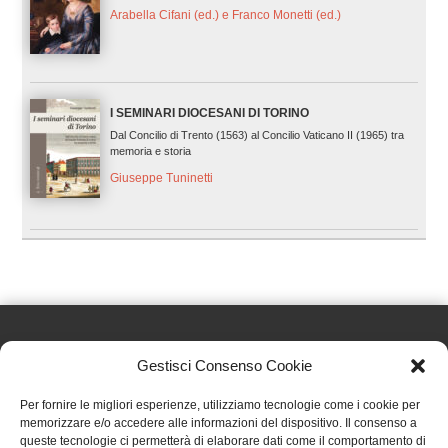
Arabella Cifani (ed.) e Franco Monetti (ed.)
I SEMINARI DIOCESANI DI TORINO
Dal Concilio di Trento (1563) al Concilio Vaticano II (1965) tra
memoria e storia
Giuseppe Tuninetti
Gestisci Consenso Cookie
Effatà Editrice di Pellegrino Paolo SAS
Per fornire le migliori esperienze, utilizziamo tecnologie come i cookie per
C.F. e P.IVA 09655250018
memorizzare e/o accedere alle informazioni del dispositivo. Il consenso a
queste tecnologie ci permetterà di elaborare dati come il comportamento di
Via Tre Denti, 1 - 10060 Cantalupa (TO)