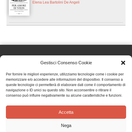
Elena Lea Bartolini De Angeli
Gestisci Consenso Cookie
Effatà Editrice di Pellegrino Paolo SAS
Per fornire le migliori esperienze, utilizziamo tecnologie come i cookie per
C.F. e P.IVA 09655250018
memorizzare e/o accedere alle informazioni del dispositivo. Il consenso a
queste tecnologie ci permetterà di elaborare dati come il comportamento di
Via Tre Denti, 1 - 10060 Cantalupa (TO)
navigazione o ID unici su questo sito. Non acconsentire o ritirare il
Telefono: (+39) 0121 353452 - Fax: (+39) 0121 353839
consenso può influire negativamente su alcune caratteristiche e funzioni.
info@effata.it
Accetta
Copyright © 2026 •
Effatà Editrice
Nega
PRIVACY POLICY
•
COOKIE POLICY
•
TERMINI E CONDIZIONI
•
SPEDIZIONI
•
AIUTI E