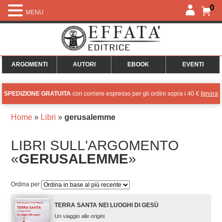
0
MENU
ARGOMENTI
AUTORI
EBOOK
EVENTI
SPEDIZIONE GRATUITA
con corriere espresso per gli ordini sopra i 40 €
Ignora
Home
»
Libri
»
gerusalemme
LIBRI SULL'ARGOMENTO
«
GERUSALEMME
»
Ordina per
TERRA SANTA NEI LUOGHI DI GESÙ
Un viaggio alle origini